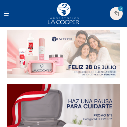
0
M
E
N
U