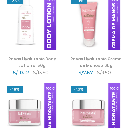
-25%
-19%
Rosas Hyaluronic Body
Rosas Hyaluronic Crema
Lotion x 150g
de Manos x 60g
S/
10.12
S/
13.50
S/
7.67
S/
9.50
-19%
-13%