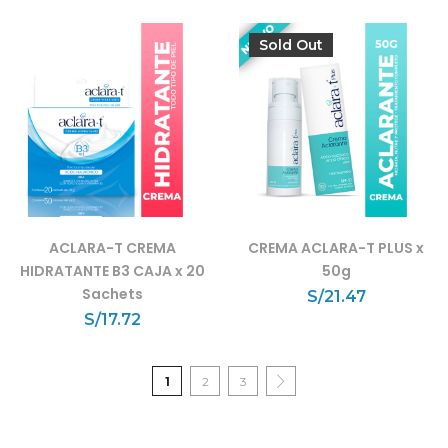
Sold Out
ACLARA-T CREMA
CREMA ACLARA-T PLUS x
HIDRATANTE B3 CAJA x 20
50g
Sachets
S/
21.47
S/
17.72
1
2
3