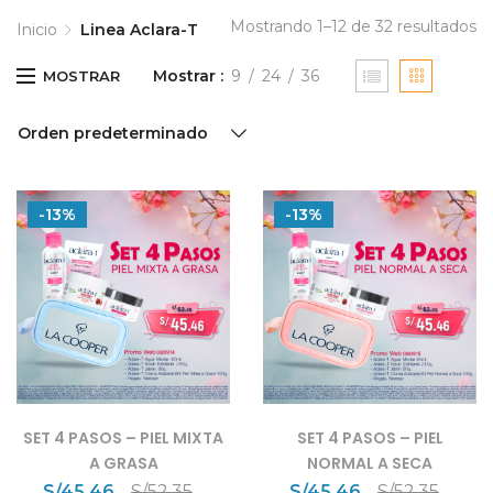
Mostrando 1–12 de 32 resultados
Inicio
Linea Aclara-T
Mostrar
9
24
36
MOSTRAR
Orden predeterminado
-13%
-13%
SET 4 PASOS – PIEL MIXTA
SET 4 PASOS – PIEL
A GRASA
NORMAL A SECA
S/
45.46
S/
52.35
S/
45.46
S/
52.35