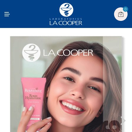
0
M
E
N
U