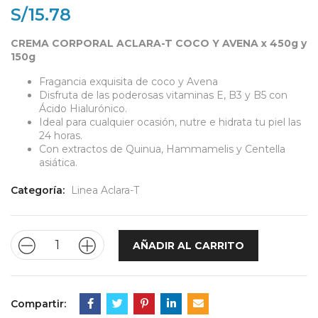
base a
valoración de un
S/
15.78
cliente
CREMA CORPORAL ACLARA-T COCO Y AVENA x 450g y
150g
Fragancia exquisita de coco y Avena
Disfruta de las poderosas vitaminas E, B3 y B5 con
Ácido Hialurónico.
Ideal para cualquier ocasión, nutre e hidrata tu piel las
24 horas.
Con extractos de Quinua, Hammamelis y Centella
asiática.
Categoría:
Linea Aclara-T
AÑADIR AL CARRITO
Compartir: