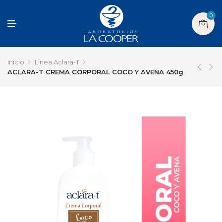
0
M
E
N
U
Inicio
Linea Aclara-T
ACLARA-T CREMA CORPORAL COCO Y AVENA 450g