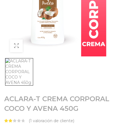
ACLARA-T CREMA CORPORAL
COCO Y AVENA 450G
(
1
valoración de cliente)
de 5 en