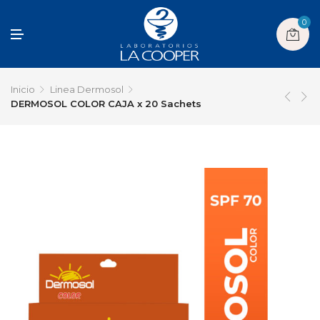
0
M
E
N
U
Inicio
Linea Dermosol
DERMOSOL COLOR CAJA x 20 Sachets