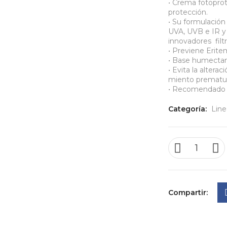
• Crema fotopro
protección.
• Su formulación
UVA, UVB e IR y d
innovadores filtr
• Previene Erite
• Base humectan
• Evita la alteraci
miento prematu
• Recomendado p
Categoría:
Lin
Compartir: