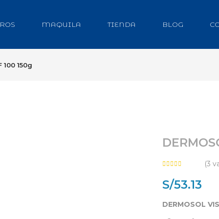
ROS
MAQUILA
TIENDA
BLOG
C
 100 150g
DERMOSO
(
3
va
S/
53.13
DERMOSOL VIS