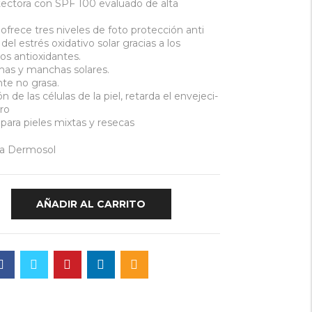
tectora con SPF 100 evaluado de alta
 ofrece tres niveles de foto protección anti
el estrés oxidativo solar gracias a los
os antioxidantes.
mas y manchas solares.
te no grasa.
ón de las células de la piel, retarda el envejeci-
ro
ara pieles mixtas y resecas
ea Dermosol
AÑADIR AL CARRITO