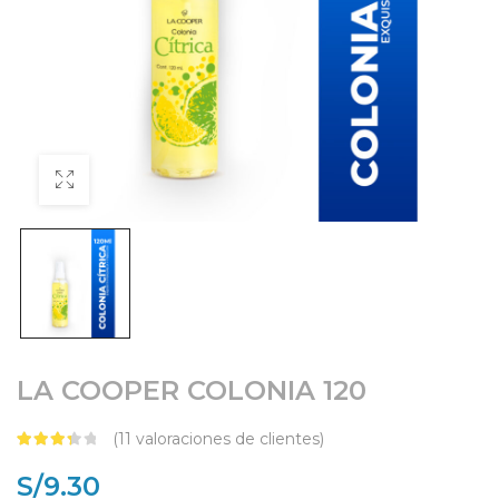
LA COOPER COLONIA 120
(
11
valoraciones de clientes)
valoraciones de
clientes
S/
9.30