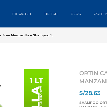
MAQUILA
TIENDA
BLOG
CONTÁ
ate Free Manzanilla – Shampoo 1L
ORTIN C
MANZANI
S/
28.63
SHAMPOO ORTI