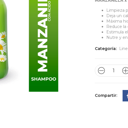
MANZANILLA x 
Limpieza p
Deja un cab
Máxima hid
Reduce la c
Estimula el
Nutre y eng
Categoría:
Line
Compartir: