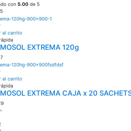
ado con
5.00
de 5
25
r
 al carrito
rápida
MOSOL EXTREMA 120g
37
r
 al carrito
rápida
MOSOL EXTREMA CAJA x 20 SACHET
29
←
1
2