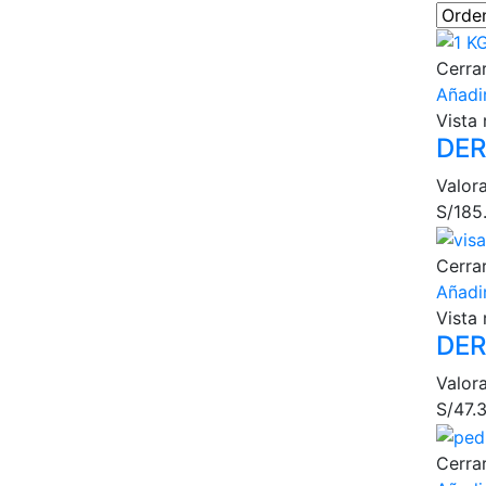
Cerra
Añadir
Vista 
DER
Valor
S/
185
Cerra
Añadir
Vista 
DER
Valor
S/
47.
Cerra