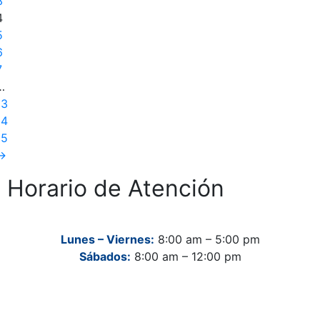
3
4
5
6
7
…
13
14
15
→
Horario de Atención
Lunes – Viernes:
8:00 am – 5:00 pm
Sábados:
8:00 am – 12:00 pm