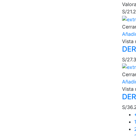
Valor
S/
21.
Cerra
Añadir
Vista 
DER
S/
27.
Cerra
Añadir
Vista 
DER
S/
36.