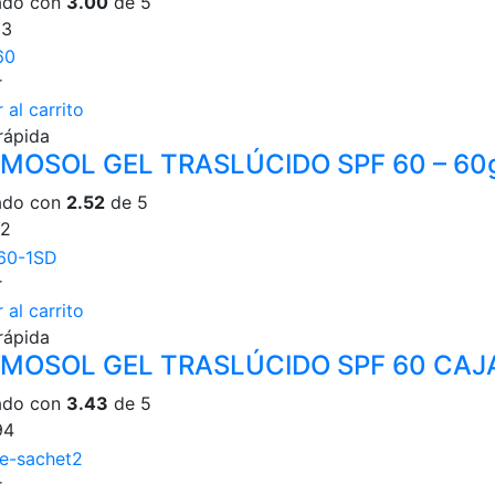
ado con
3.00
de 5
33
r
 al carrito
rápida
MOSOL GEL TRASLÚCIDO SPF 60 – 60
ado con
2.52
de 5
12
r
 al carrito
rápida
MOSOL GEL TRASLÚCIDO SPF 60 CAJA 
ado con
3.43
de 5
94
r