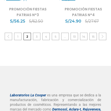
PROMOCIÓN FIESTAS
PROMOCIÓN FIESTAS
PATRIAS N°3
PATRIAS N°4
S/
56.25
S/
62.50
S/
24.90
S/
27.67
1
2
3
4
5
…
13
14
15
Laboratorios La Cooper
es una empresa que se dedica a la
manufacturación, fabricación y comercialización de
productos de cosméticos. Representando a las mejores
marcas del mercado como
Dermosol, Aclara-t, Rejuvenece,