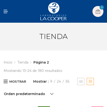
0
M
E
N
U
TIENDA
Inicio
Tienda
Página 2
Mostrando 13–24 de 180 resultados
Mostrar
9
24
36
MOSTRAR
Orden predeterminado